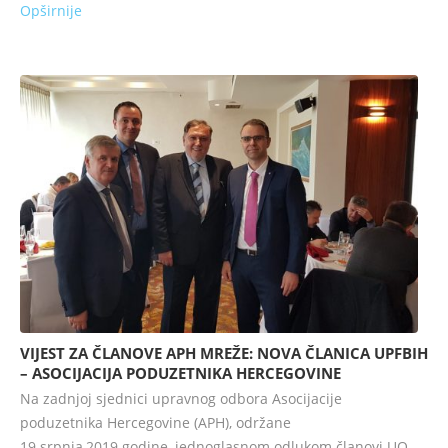
Opširnije
VIJEST ZA ČLANOVE APH MREŽE: NOVA ČLANICA UPFBIH
– ASOCIJACIJA PODUZETNIKA HERCEGOVINE
Na zadnjoj sjednici upravnog odbora Asocijacije
poduzetnika Hercegovine (APH), održane
19.srpnja,2019.godine, jednoglasnom odlukom članovi UO