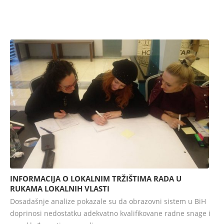
INFORMACIJA O LOKALNIM TRŽIŠTIMA RADA U
RUKAMA LOKALNIH VLASTI
Dosadašnje analize pokazale su da obrazovni sistem u BiH
doprinosi nedostatku adekvatno kvalifikovane radne snage i