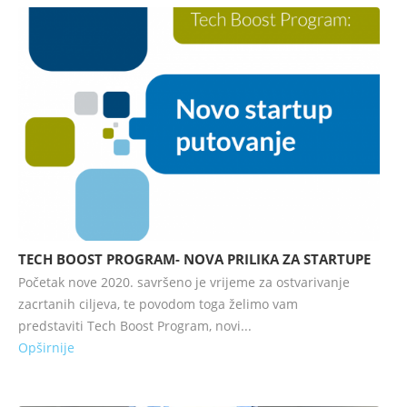
TECH BOOST PROGRAM- NOVA PRILIKA ZA STARTUPE
Početak nove 2020. savršeno je vrijeme za ostvarivanje
zacrtanih ciljeva, te povodom toga želimo vam
predstaviti Tech Boost Program, novi...
Opširnije