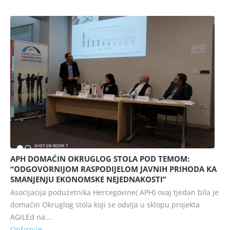
APH DOMAĆIN OKRUGLOG STOLA POD TEMOM:
“ODGOVORNIJOM RASPODIJELOM JAVNIH PRIHODA KA
SMANJENJU EKONOMSKE NEJEDNAKOSTI”
Asocijacija poduzetnika Hercegovine( APH) ovaj tjedan bila je
domaćin Okruglog stola koji se odvija u sklopu projekta
AGILEd na...
Opširnije