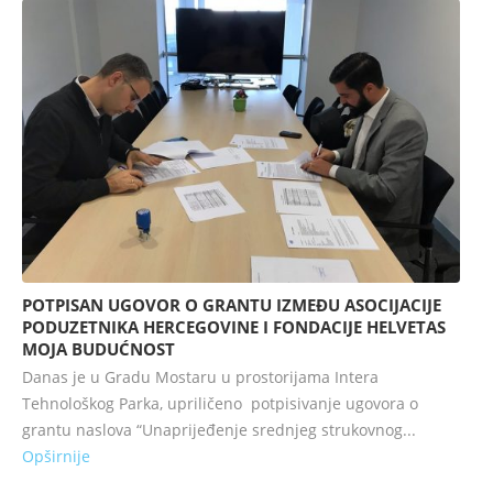
POTPISAN UGOVOR O GRANTU IZMEĐU ASOCIJACIJE
PODUZETNIKA HERCEGOVINE I FONDACIJE HELVETAS
MOJA BUDUĆNOST
Danas je u Gradu Mostaru u prostorijama Intera
Tehnološkog Parka, upriličeno potpisivanje ugovora o
grantu naslova “Unaprijeđenje srednjeg strukovnog...
Opširnije