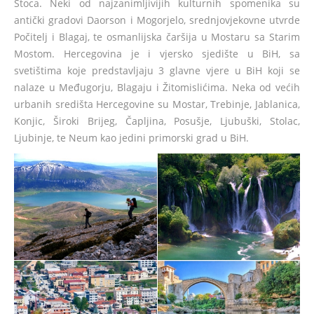
Stoca. Neki od najzanimljivijih kulturnih spomenika su
antički gradovi Daorson i Mogorjelo, srednjovjekovne utvrde
Počitelj i Blagaj, te osmanlijska čaršija u Mostaru sa Starim
Mostom. Hercegovina je i vjersko sjedište u BiH, sa
svetištima koje predstavljaju 3 glavne vjere u BiH koji se
nalaze u Međugorju, Blagaju i Žitomislićima. Neka od većih
urbanih središta Hercegovine su Mostar, Trebinje, Jablanica,
Konjic, Široki Brijeg, Čapljina, Posušje, Ljubuški, Stolac,
Ljubinje, te Neum kao jedini primorski grad u BiH.