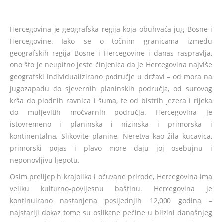
Hercegovina je geografska regija koja obuhvaća jug Bosne i
Hercegovine. Iako se o točnim granicama između
geografskih regija Bosne i Hercegovine i danas raspravlja,
ono što je neupitno jeste činjenica da je Hercegovina najviše
geografski individualizirano područje u državi – od mora na
jugozapadu do sjevernih planinskih područja, od surovog
krša do plodnih ravnica i šuma, te od bistrih jezera i rijeka
do muljevitih močvarnih područja. Hercegovina je
istovremeno i planinska i nizinska i primorska i
kontinentalna. Slikovite planine, Neretva kao žila kucavica,
primorski pojas i plavo more daju joj osebujnu i
neponovljivu ljepotu.
Osim prelijepih krajolika i očuvane prirode, Hercegovina ima
veliku kulturno-povijesnu baštinu. Hercegovina je
kontinuirano nastanjena posljednjih 12,000 godina –
najstariji dokaz tome su oslikane pećine u blizini današnjeg