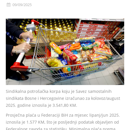
09/09/2025
Sindikalna potrošačka korpa koju je Savez samostalnih
sindikata Bosne i Hercegovine izračunao za kolovoz/august
2025. godine iznosila je 3.541,80 KM.
Prosječna plaća u Federaciji BiH za mjesec lipanj/jun 2025.
iznosila je 1.577 KM, što je posljednji podatak objavljen od
Federalnog zavoda za statistiku. Minimalna plaća prema