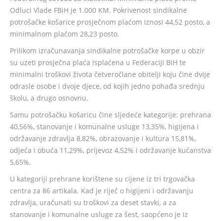
Odluci Vlade FBiH je 1.000 KM. Pokrivenost sindikalne
potrošačke košarice prosječnom plaćom iznosi 44,52 posto, a
minimalnom plaćom 28,23 posto.
Prilikom izračunavanja sindikalne potrošačke korpe u obzir
su uzeti prosječna plaća isplaćena u Federaciji BiH te
minimalni troškovi života četveročlane obitelji koju čine dvije
odrasle osobe i dvoje djece, od kojih jedno pohađa srednju
školu, a drugo osnovnu.
Samu potrošačku košaricu čine sljedeće kategorije: prehrana
40,56%, stanovanje i komunalne usluge 13,35%, higijena i
održavanje zdravlja 8,82%, obrazovanje i kultura 15,81%,
odjeća i obuća 11,29%, prijevoz 4,52% i održavanje kućanstva
5,65%.
U kategoriji prehrane korištene su cijene iz tri trgovačka
centra za 86 artikala. Kad je riječ o higijeni i održavanju
zdravlja, uračunati su troškovi za deset stavki, a za
stanovanje i komunalne usluge za šest, saopćeno je iz