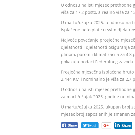
U odnosu na isti mjesec prethodne g
viša za 17,2 posto, a realno viša za 1
U martu/ožujku 2025. u odnosu na fe
isplaćene neto plate u svim djelatno
Najveće povećanje prosječne mjesečne
djelatnosti i djelatnosti osiguranja 
plinom, parom i klimatizacija za 4,8 p
pokazuju podaci Federalnog zavoda za
Prosječna mjesečna isplaćena bruto p
2.444 KM i nominalno je viša za 2,7 
U odnosu na isti mjesec prethodne 
za mart /ožujak 2025. godine nominaln
U martu/ožujku 2025. ukupan broj za
mjesec broj zaposlenih je smanen za 
Tweet
Share
Share