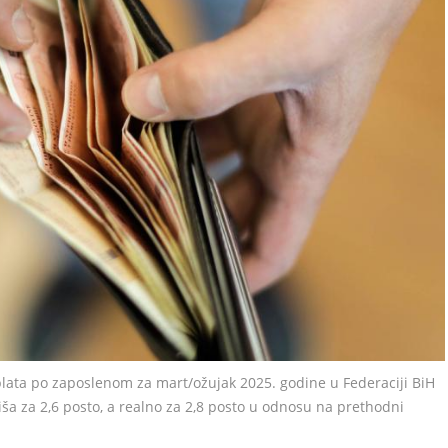
lata po zaposlenom za mart/ožujak 2025. godine u Federaciji BiH
iša za 2,6 posto, a realno za 2,8 posto u odnosu na prethodni