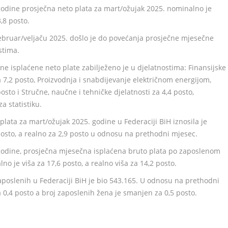
odine prosječna neto plata za mart/ožujak 2025. nominalno je
3,8 posto.
bruar/veljaču 2025. došlo je do povećanja prosječne mjesečne
stima.
 isplaćene neto plate zabilježeno je u djelatnostima: Finansijske
za 7,2 posto, Proizvodnja i snabdijevanje električnom energijom,
osto i Stručne, naučne i tehničke djelatnosti za 4,4 posto,
 statistiku.
lata za mart/ožujak 2025. godine u Federaciji BiH iznosila je
posto, a realno za 2,9 posto u odnosu na prethodni mjesec.
godine, prosječna mjesečna isplaćena bruto plata po zaposlenom
o je viša za 17,6 posto, a realno viša za 14,2 posto.
poslenih u Federaciji BiH je bio 543.165. U odnosu na prethodni
0,4 posto a broj zaposlenih žena je smanjen za 0,5 posto.