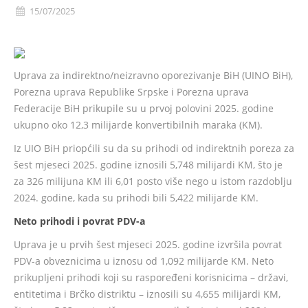
15/07/2025
Uprava za indirektno/neizravno oporezivanje BiH (UINO BiH),
Porezna uprava Republike Srpske i Porezna uprava
Federacije BiH prikupile su u prvoj polovini 2025. godine
ukupno oko 12,3 milijarde konvertibilnih maraka (KM).
Iz UIO BiH priopćili su da su prihodi od indirektnih poreza za
šest mjeseci 2025. godine iznosili 5,748 milijardi KM, što je
za 326 milijuna KM ili 6,01 posto više nego u istom razdoblju
2024. godine, kada su prihodi bili 5,422 milijarde KM.
Neto prihodi i povrat PDV-a
Uprava je u prvih šest mjeseci 2025. godine izvršila povrat
PDV-a obveznicima u iznosu od 1,092 milijarde KM. Neto
prikupljeni prihodi koji su raspoređeni korisnicima – državi,
entitetima i Brčko distriktu – iznosili su 4,655 milijardi KM,