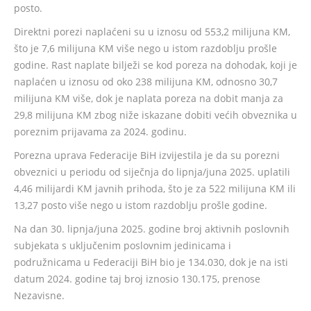
posto.
Direktni porezi naplaćeni su u iznosu od 553,2 milijuna KM,
što je 7,6 milijuna KM više nego u istom razdoblju prošle
godine. Rast naplate bilježi se kod poreza na dohodak, koji je
naplaćen u iznosu od oko 238 milijuna KM, odnosno 30,7
milijuna KM više, dok je naplata poreza na dobit manja za
29,8 milijuna KM zbog niže iskazane dobiti većih obveznika u
poreznim prijavama za 2024. godinu.
Porezna uprava Federacije BiH izvijestila je da su porezni
obveznici u periodu od siječnja do lipnja/juna 2025. uplatili
4,46 milijardi KM javnih prihoda, što je za 522 milijuna KM ili
13,27 posto više nego u istom razdoblju prošle godine.
Na dan 30. lipnja/juna 2025. godine broj aktivnih poslovnih
subjekata s uključenim poslovnim jedinicama i
podružnicama u Federaciji BiH bio je 134.030, dok je na isti
datum 2024. godine taj broj iznosio 130.175, prenose
Nezavisne.