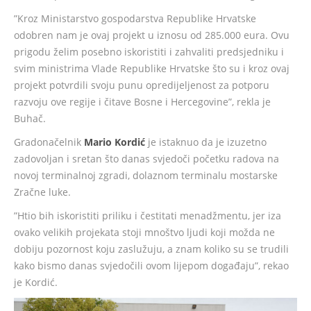
”Kroz Ministarstvo gospodarstva Republike Hrvatske
odobren nam je ovaj projekt u iznosu od 285.000 eura. Ovu
prigodu želim posebno iskoristiti i zahvaliti predsjedniku i
svim ministrima Vlade Republike Hrvatske što su i kroz ovaj
projekt potvrdili svoju punu opredijeljenost za potporu
razvoju ove regije i čitave Bosne i Hercegovine”, rekla je
Buhač.
Gradonačelnik
Mario Kordić
je istaknuo da je izuzetno
zadovoljan i sretan što danas svjedoči početku radova na
novoj terminalnoj zgradi, dolaznom terminalu mostarske
Zračne luke.
”Htio bih iskoristiti priliku i čestitati menadžmentu, jer iza
ovako velikih projekata stoji mnoštvo ljudi koji možda ne
dobiju pozornost koju zaslužuju, a znam koliko su se trudili
kako bismo danas svjedočili ovom lijepom događaju”, rekao
je Kordić.