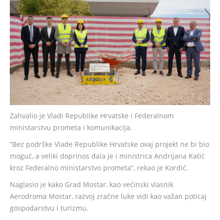
Zahvalio je Vladi Republike Hrvatske i Federalnom
ministarstvu prometa i komunikacija.
”Bez podrške Vlade Republike Hrvatske ovaj projekt ne bi bio
moguć, a veliki doprinos dala je i ministrica Andrijana Katić
kroz Federalno ministarstvo prometa”, rekao je Kordić.
Naglasio je kako Grad Mostar, kao većinski vlasnik
Aerodroma Mostar, razvoj zračne luke vidi kao važan poticaj
gospodarstvu i turizmu.