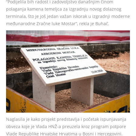
”Podijelila bih radost i zadovoljstvo današnjim činom
polaganja kamena temeljca za izgradnju novog dolaznog
terminala, što je još jedan važan iskorak u izgradnji moderne
međunarodne Zračne luke Mostar”, rekla je Buhač.
Naglasila je kako projekt predstavlja i početak ispunjavanja
obveza koje je Vlada HNŽ-a preuzela kroz program potpore
Vlade Republike Hrvatske Hrvatima u Bosni i Hercegovini.