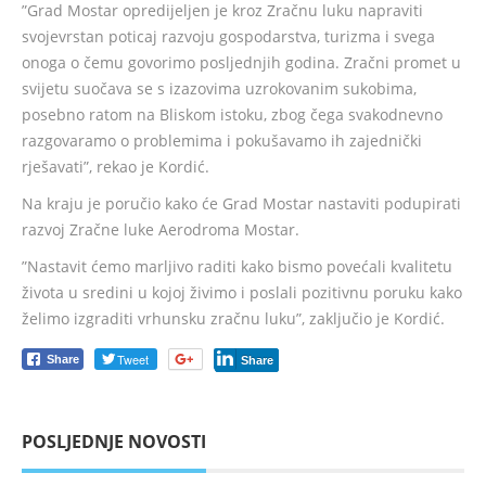
”Grad Mostar opredijeljen je kroz Zračnu luku napraviti
svojevrstan poticaj razvoju gospodarstva, turizma i svega
onoga o čemu govorimo posljednjih godina. Zračni promet u
svijetu suočava se s izazovima uzrokovanim sukobima,
posebno ratom na Bliskom istoku, zbog čega svakodnevno
razgovaramo o problemima i pokušavamo ih zajednički
rješavati”, rekao je Kordić.
Na kraju je poručio kako će Grad Mostar nastaviti podupirati
razvoj Zračne luke Aerodroma Mostar.
”Nastavit ćemo marljivo raditi kako bismo povećali kvalitetu
života u sredini u kojoj živimo i poslali pozitivnu poruku kako
želimo izgraditi vrhunsku zračnu luku”, zaključio je Kordić.
Tweet
Share
Share
POSLJEDNJE NOVOSTI