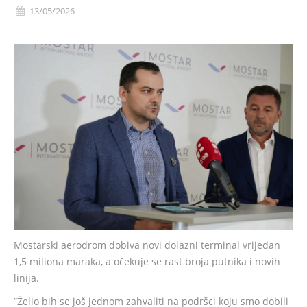
13/05/2026
Mostarski aerodrom dobiva novi dolazni terminal vrijedan
1,5 miliona maraka, a očekuje se rast broja putnika i novih
linija.
”Želio bih se još jednom zahvaliti na podršci koju smo dobili