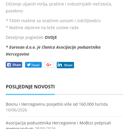
čišćenje uljanih mrlja, prašine i industrijskih nečistoća,
posebno:
* TASKI mašine sa snažnim usisom i izdržljivošću
* Mašine otporne na teže uslove rada
Detaljnije pogledati
OVDJE
* Eurosan d.o.o. je članica Asocijacije poduzetnika
Hercegovine
Tweet
Share
Share
POSLJEDNJE NOVOSTI
Bosnu i Hercegovinu posjetilo više od 160.000 turista
10/06/2026
Asocijacija poduzetnika Hercegovine i MoBizz potpisali
memorandum
28/05/2026