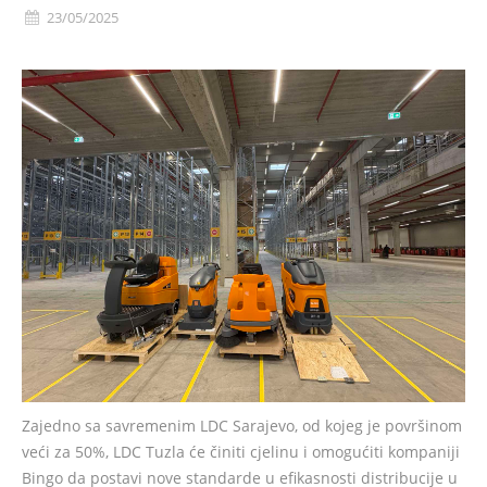
23/05/2025
Zajedno sa savremenim LDC Sarajevo, od kojeg je površinom
veći za 50%, LDC Tuzla će činiti cjelinu i omogućiti kompaniji
Bingo da postavi nove standarde u efikasnosti distribucije u