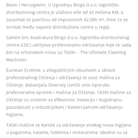
Bosni i Hercegovini. U izgradnju Bingo d.o.o. logističko-
distributivnog centra je uloženo više od 42 miliona KM, a
zauzimat će površinu od impresivnih 42.000 m², čime će se
svrstati među najveće distributivne centre u regiji.
Samim tim, kvadratura Bingo d.o.o. logističko-distributivnog
centra (LDC) zahtijeva profesionalno održavanje koje će sada
biti na vrhunskom nivou uz TASKI – The Ultimate Cleaning
Machines.
Eurosan Ecotime, s višegodišnjim iskustvom u oblasti
profesionalnog čišćenja i održavanja te uvoz mašina za
čišćenje, dobavljača Diversey izvršili smo isporuku
profesionalne opreme i mašina za čišćenje. TASKI mašine za
čišćenje su sinonim za efikasnost, inovaciju i dugotrajnu
pouzdanost u industrijskom i komercijalnom održavanju
higijene.
TASKI mašine se koriste za održavanje visokog nivoa higijene
u pogonima, halama, hotelima i restoranima. Idealne su za