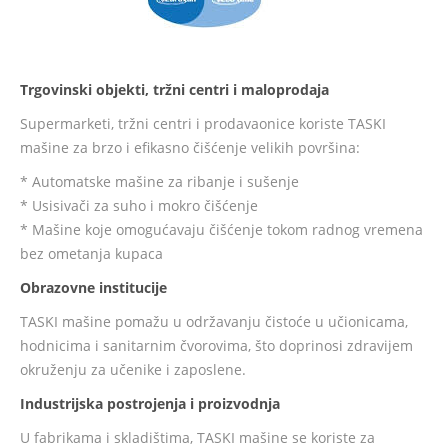
Trgovinski objekti, tržni centri i maloprodaja
Supermarketi, tržni centri i prodavaonice koriste TASKI
mašine za brzo i efikasno čišćenje velikih površina:
* Automatske mašine za ribanje i sušenje
* Usisivači za suho i mokro čišćenje
* Mašine koje omogućavaju čišćenje tokom radnog vremena
bez ometanja kupaca
Obrazovne institucije
TASKI mašine pomažu u održavanju čistoće u učionicama,
hodnicima i sanitarnim čvorovima, što doprinosi zdravijem
okruženju za učenike i zaposlene.
Industrijska postrojenja i proizvodnja
U fabrikama i skladištima, TASKI mašine se koriste za