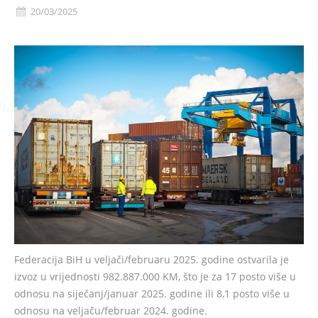
20/03/2025
Federacija BiH u veljači/februaru 2025. godine ostvarila je
izvoz u vrijednosti 982.887.000 KM, što je za 17 posto više u
odnosu na siječanj/januar 2025. godine ili 8,1 posto više u
odnosu na veljaču/februar 2024. godine.