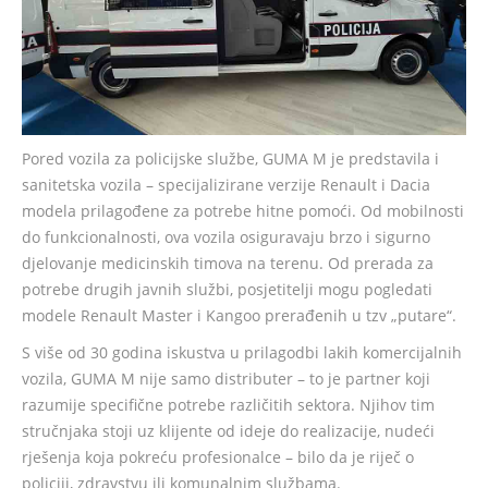
Pored vozila za policijske službe, GUMA M je predstavila i
sanitetska vozila – specijalizirane verzije Renault i Dacia
modela prilagođene za potrebe hitne pomoći. Od mobilnosti
do funkcionalnosti, ova vozila osiguravaju brzo i sigurno
djelovanje medicinskih timova na terenu. Od prerada za
potrebe drugih javnih službi, posjetitelji mogu pogledati
modele Renault Master i Kangoo prerađenih u tzv „putare“.
S više od 30 godina iskustva u prilagodbi lakih komercijalnih
vozila, GUMA M nije samo distributer – to je partner koji
razumije specifične potrebe različitih sektora. Njihov tim
stručnjaka stoji uz klijente od ideje do realizacije, nudeći
rješenja koja pokreću profesionalce – bilo da je riječ o
policiji, zdravstvu ili komunalnim službama.