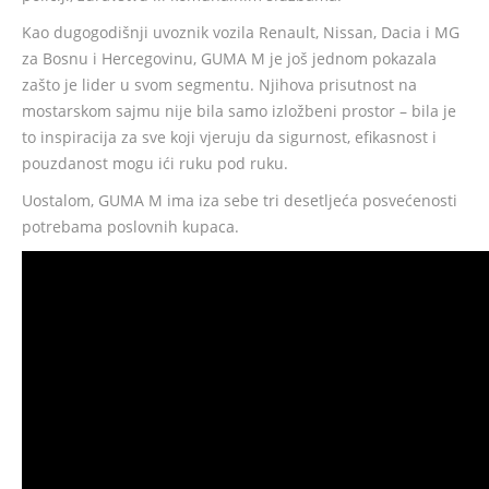
Kao dugogodišnji uvoznik vozila Renault, Nissan, Dacia i MG
za Bosnu i Hercegovinu, GUMA M je još jednom pokazala
zašto je lider u svom segmentu. Njihova prisutnost na
mostarskom sajmu nije bila samo izložbeni prostor – bila je
to inspiracija za sve koji vjeruju da sigurnost, efikasnost i
pouzdanost mogu ići ruku pod ruku.
Uostalom, GUMA M ima iza sebe tri desetljeća posvećenosti
potrebama poslovnih kupaca.