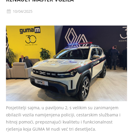
10/04/2025
Posjetitelji sajma, u paviljonu 2, s velikim su zanimanjem
obilazili vozila namijenjena policiji, cestarskim službama i
hitnoj pomoći, prepoznajući kvalitetu i funkcionalnost
rješenja koja GUMA M nudi već tri desetljeća.