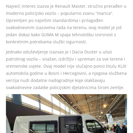
Najveći interes izazva je Renault Master, stručno prerađen u
moderno policijsko vozilo – popularno zvanu “marica”.
Opremljen po najvišim standardima i prilagođen
svakodnevnim izazovima rada na terenu, ovaj model je još
jedan dokaz kako GUMA M spaja tehnološku izvrsnost s
konkretnim potrebama službi sigurnosti.
Jednako oduševljenje izazvao je i Dacia Duster u ulozi
patrolnog vozila – snažan, izdržljiv i spreman za sve terene i
vremenske uvjete. Ovaj model nije slučajno ponio titulu KLIX
automobila godine u Bosni i Hercegovini, a njegova službena
verzija nudi dodatne nadogradnje koje olakšavaju
svakodnevne zadatke policijskim djelatnicima širom zemlje.