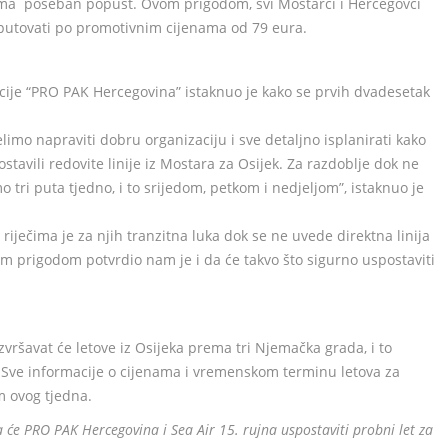
ima poseban popust. Ovom prigodom, svi Mostarci i Hercegovci
ku putovati po promotivnim cijenama od 79 eura.
encije “PRO PAK Hercegovina” istaknuo je kako se prvih dvadesetak
elimo napraviti dobru organizaciju i sve detaljno isplanirati kako
avili redovite linije iz Mostara za Osijek. Za razdoblje dok ne
 tri puta tjedno, i to srijedom, petkom i nedjeljom”, istaknuo je
riječima je za njih tranzitna luka dok se ne uvede direktna linija
m prigodom potvrdio nam je i da će takvo što sigurno uspostaviti
zvršavat će letove iz Osijeka prema tri Njemačka grada, i to
 Sve informacije o cijenama i vremenskom terminu letova za
m ovog tjedna.
a će PRO PAK Hercegovina i Sea Air 15. rujna uspostaviti probni let za