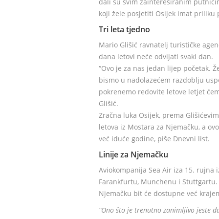
dali su svim zainteresiranim putnic
koji žele posjetiti Osijek imat prili
Tri leta tjedno
Mario Glišić ravnatelj turističke ag
dana letovi neće odvijati svaki dan.
“Ovo je za nas jedan lijep početak. Ž
bismo u nadolazećem razdoblju uspost
pokrenemo redovite letove letjet ćemo
Glišić.
Zračna luka Osijek, prema Glišićevim 
letova iz Mostara za Njemačku, a ovo
već iduće godine, piše Dnevni list.
Linije za Njemačku
Aviokompanija Sea Air iza 15. rujna i
Farankfurtu, Munchenu i Stuttgartu.
Njemačku bit će dostupne već kraje
“Ono što je trenutno zanimljivo jeste d