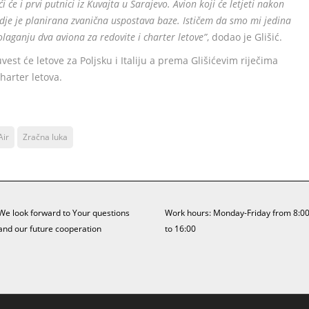
i će i prvi putnici iz Kuvajta u Sarajevo. Avion koji će letjeti nakon
gdje je planirana zvanična uspostava baze. Ističem da smo mi jedina
laganju dva aviona za redovite i charter letove”
, dodao je Glišić.
st će letove za Poljsku i Italiju a prema Glišićevim riječima
harter letova.
Air
Zračna luka
We look forward to Your questions
Work hours: Monday-Friday from 8:0
and our future cooperation
to 16:00