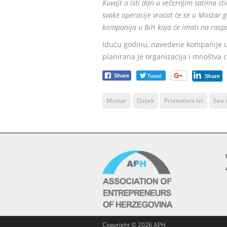
Kuvajt a isti dan u večernjim satima stić
svake operacije vraćat će se u Mostar 
kompanija u BiH koja će imati na raspo
Iduću godinu, navedene kompanije uve
planirana je organizacija i mnoštva c
Tweet
Share
Share
Mostar
Osijek
Promotivni let
Sea 
Copyright ©
2026 APH