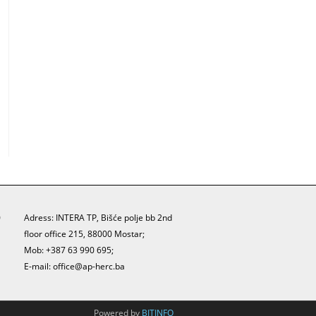
0
Adress: INTERA TP, Bišće polje bb 2nd
floor office 215, 88000 Mostar;
Mob: +387 63 990 695;
E-mail:
office@ap-herc.ba
Powered by
BITINFO